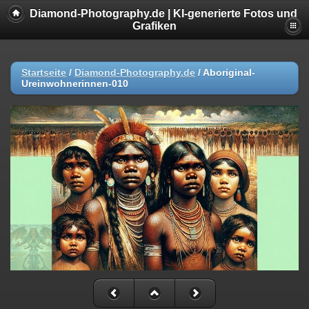
Diamond-Photography.de | KI-generierte Fotos und
Grafiken
Startseite
/
Diamond-Photography.de
/
Aboriginal-
Ureinwohnerinnen-010