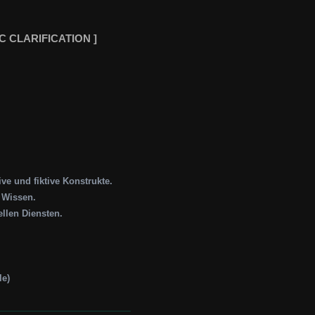
C CLARIFICATION ]
e und fiktive Konstrukte.
s Wissen.
llen Diensten.
le)