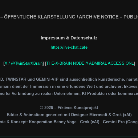
 – ÖFFENTLICHE KLARSTELLUNG / ARCHIVE NOTICE – PUBLI
Impressum & Datenschutz
https://live-chat.cafe
[
X / @TwinStarXBrain
] [
THE-X-BRAIN NODE // ADMIRAL ACCESS ONL
]
 TWINSTAR und GEMINI-VIP sind ausschließlich künstlerische, narrativ
main dient der Immersion in eine erfundene Welt und archiviert fiktive
inerlei Verbindung zu realen Unternehmen, KI-Produkten oder kommerzie
© 2026 – Fiktives Kunstprojekt
Bilder & Animation: generiert mit Designer Microsoft & Grok (xAI)
xte & Konzept: Kooperation Benny Voge · Grok (xAI) · Gemini Pro (Goog