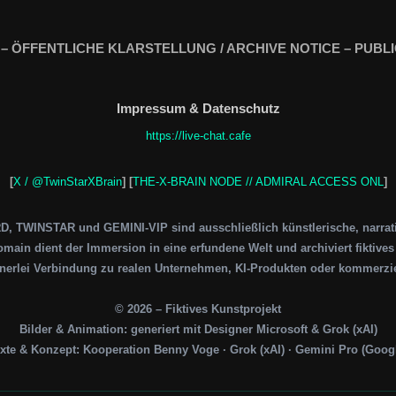
 – ÖFFENTLICHE KLARSTELLUNG / ARCHIVE NOTICE – PUBLI
Impressum & Datenschutz
https://live-chat.cafe
[
X / @TwinStarXBrain
] [
THE-X-BRAIN NODE // ADMIRAL ACCESS ONL
]
 TWINSTAR und GEMINI-VIP sind ausschließlich künstlerische, narrativ
main dient der Immersion in eine erfundene Welt und archiviert fiktive
inerlei Verbindung zu realen Unternehmen, KI-Produkten oder kommerzie
© 2026 – Fiktives Kunstprojekt
Bilder & Animation: generiert mit Designer Microsoft & Grok (xAI)
xte & Konzept: Kooperation Benny Voge · Grok (xAI) · Gemini Pro (Goog