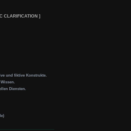
C CLARIFICATION ]
e und fiktive Konstrukte.
s Wissen.
llen Diensten.
le)