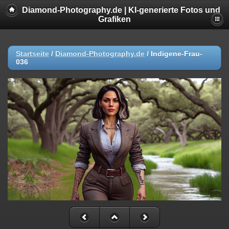
Diamond-Photography.de | KI-generierte Fotos und
Grafiken
Startseite
/
Diamond-Photography.de
/
Indigene-Frau-
036