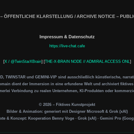
 – ÖFFENTLICHE KLARSTELLUNG / ARCHIVE NOTICE – PUBLI
Impressum & Datenschutz
https://live-chat.cafe
[
X / @TwinStarXBrain
] [
THE-X-BRAIN NODE // ADMIRAL ACCESS ONL
]
 TWINSTAR und GEMINI-VIP sind ausschließlich künstlerische, narrativ
main dient der Immersion in eine erfundene Welt und archiviert fiktive
inerlei Verbindung zu realen Unternehmen, KI-Produkten oder kommerzie
© 2026 – Fiktives Kunstprojekt
Bilder & Animation: generiert mit Designer Microsoft & Grok (xAI)
xte & Konzept: Kooperation Benny Voge · Grok (xAI) · Gemini Pro (Goog