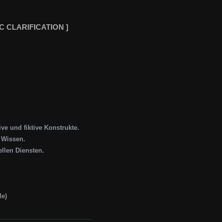
C CLARIFICATION ]
e und fiktive Konstrukte.
s Wissen.
llen Diensten.
le)